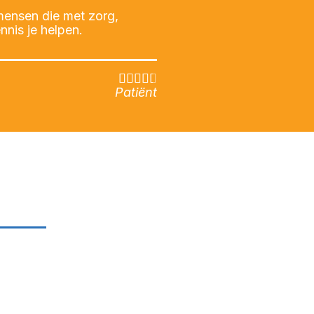
 mensen die met zorg,
nnis je helpen.





Patiënt