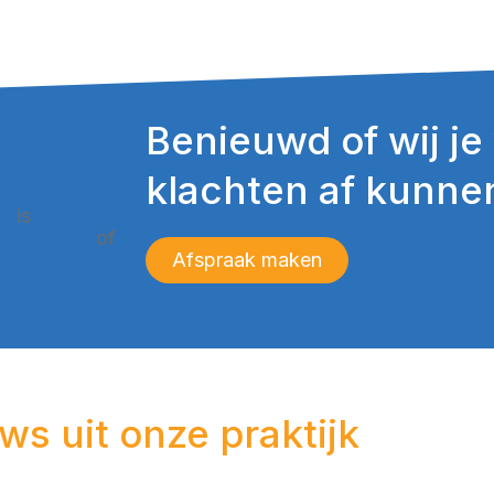
Benieuwd of wij je
klachten af kunne
rf
is
arderingen
of
Afspraak maken
ws uit onze praktijk