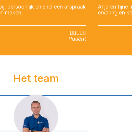
bij, persoonlijk en snel een afspraak
Al jaren fijne
en maken.
ervaring en ke





Patiënt
Het team