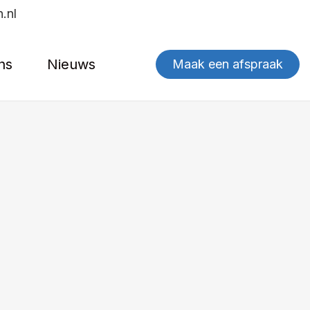
.nl
ns
Nieuws
Maak een afspraak