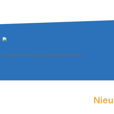
Fysio- en Manuele therapie Engelen, locatie Boerene
gewaardeerd op ZorgkaartNederland.
Bekijk alle wa
plaats een waardering
Nieu