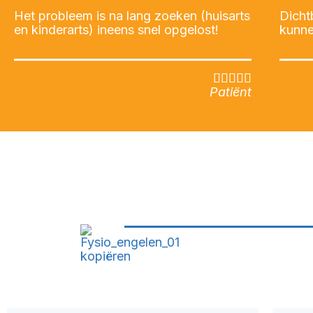
Het probleem is na lang zoeken (huisarts
Dicht
en kinderarts) ineens snel opgelost!
kunn





Patiënt